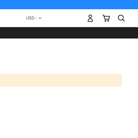
Mi carrito
Moneda
USD -
dólar
estadounidense