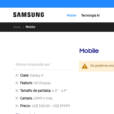
Mobile
Tecnología AI
Mobile
Inicio
Mobile
Ahora comprando por
No podemos enco
Eliminar
Clase
Galaxy A
este
Eliminar
Feature
HD Display
artículo
este
Eliminar
Tamaño de pantalla
6.0" - 6.9"
artículo
este
Eliminar
Camara
24MP o más
artículo
este
Eliminar
Precio
US$ 300.00 - US$ 399.99
artículo
este