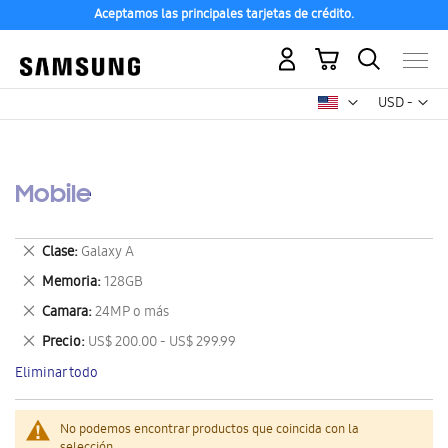
Aceptamos las principales tarjetas de crédito.
Mi carrito
Mon
USD -
dólar
estadounid
Mobile
Eliminar
Clase
Galaxy A
este
Eliminar
Memoria
128GB
artículo
este
Eliminar
Camara
24MP o más
artículo
este
Eliminar
Precio
US$ 200.00 - US$ 299.99
artículo
este
Eliminar todo
artículo
No podemos encontrar productos que coincida con la