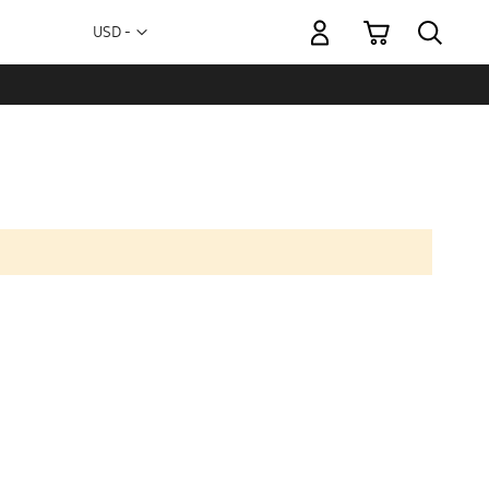
Mi carrito
Moneda
USD -
dólar
estadounidense