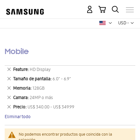
Mi carrito
Mon
USD -
dólar
estadounid
Mobile
Eliminar
Feature
HD Display
este
Eliminar
Tamaño de pantalla
6.0" - 6.9"
artículo
este
Eliminar
Memoria
128GB
artículo
este
Eliminar
Camara
24MP o más
artículo
este
Eliminar
Precio
US$ 340.00 - US$ 349.99
artículo
este
Eliminar todo
artículo
No podemos encontrar productos que coincida con la