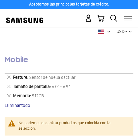
Aceptamos las principales tarjetas de crédito.
Mi carrito
Mon
USD -
dólar
estadounid
Mobile
Eliminar
Feature
Sensor de huella dactilar
este
Eliminar
Tamaño de pantalla
6.0" - 6.9"
artículo
este
Eliminar
Memoria
512GB
artículo
este
Eliminar todo
artículo
No podemos encontrar productos que coincida con la
selección.