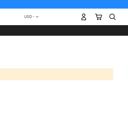
Mi carrito
Moneda
USD -
dólar
estadounidense