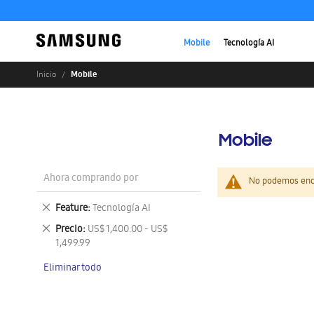
Mobile
Tecnología AI
Mobile
Inicio
Mobile
Ahora comprando por
No podemos enco
Eliminar
Feature
Tecnología AI
este
Eliminar
Precio
US$ 1,400.00 - US$
artículo
este
1,499.99
artículo
Eliminar todo