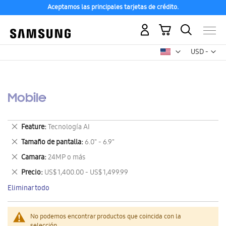
Aceptamos las principales tarjetas de crédito.
Mi carrito
Mon
USD -
dólar
estadounid
Mobile
Eliminar
Feature
Tecnología AI
este
Eliminar
Tamaño de pantalla
6.0" - 6.9"
artículo
este
Eliminar
Camara
24MP o más
artículo
este
Eliminar
Precio
US$ 1,400.00 - US$ 1,499.99
artículo
este
Eliminar todo
artículo
No podemos encontrar productos que coincida con la