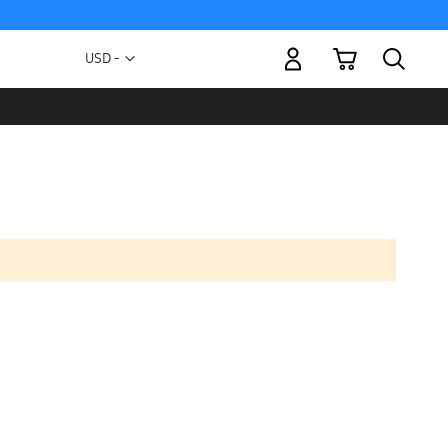
Mi carrito
Moneda
USD -
dólar
estadounidense