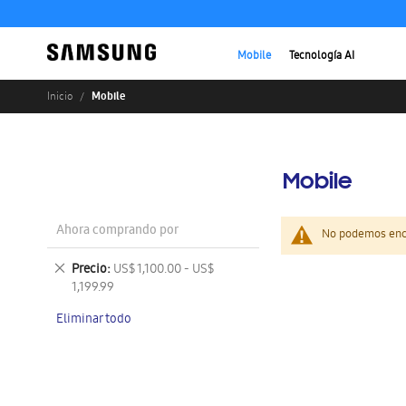
Mobile
Tecnología AI
Mobile
Inicio
Mobile
Ahora comprando por
No podemos enco
Eliminar
Precio
US$ 1,100.00 - US$
este
1,199.99
artículo
Eliminar todo