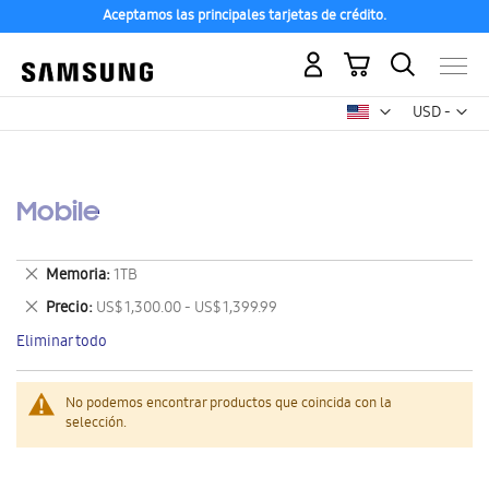
Aceptamos las principales tarjetas de crédito.
Mi carrito
Mon
USD -
dólar
estadounid
Mobile
Eliminar
Memoria
1TB
este
Eliminar
Precio
US$ 1,300.00 - US$ 1,399.99
artículo
este
Eliminar todo
artículo
No podemos encontrar productos que coincida con la
selección.