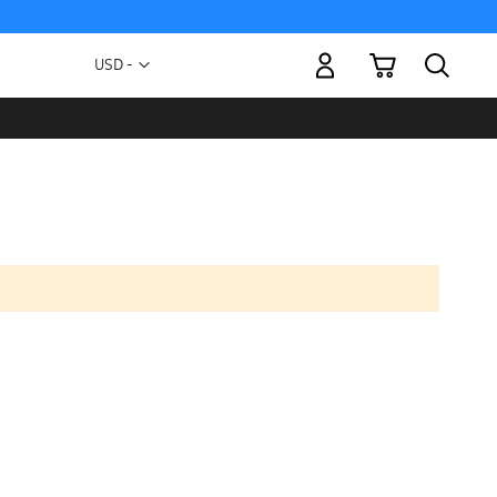
Mi carrito
Moneda
USD -
dólar
estadounidense