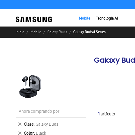
Mobile
Tecnología AI
Galaxy Buds4 Series
Inicio
Mobile
Galaxy Buds
Galaxy Bud
Ahora comprando por
1
artículo
Eliminar
Clase
Galaxy Buds
este
Eliminar
Color
Black