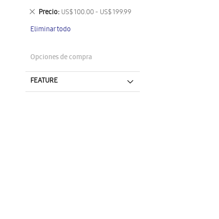
artículo
este
Eliminar
Precio
US$ 100.00 - US$ 199.99
artículo
este
Eliminar todo
artículo
Opciones de compra
FEATURE