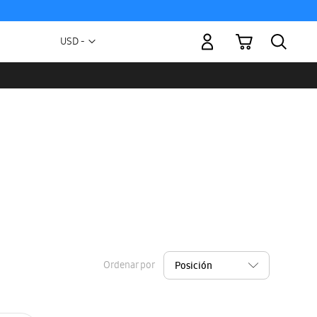
Mi carrito
Moneda
USD -
dólar
estadounidense
Ordenar por