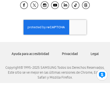
Samsung El Salvador
Samsung Guatemala
Samsung Honduras
Samsung Nicaragua
Samsung Panamá
Samsung República Dominicana
Samsung Venezuela
Ayuda para accesibilidad
Privacidad
Legal
Copyright© 1995-2025 SAMSUNG Todos los Derechos Reservados.
Este sitio se ve mejor en las últimas versiones de Chrome, Edge,
Safari y Mozilla Firefox.