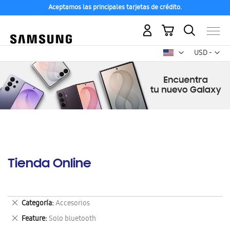
Aceptamos las principales tarjetas de crédito.
Mi carrito
Mon
USD -
dólar
estadounid
Tienda Online
Eliminar
Categoría
Accesorios
este
Eliminar
Feature
Solo bluetooth
artículo
este