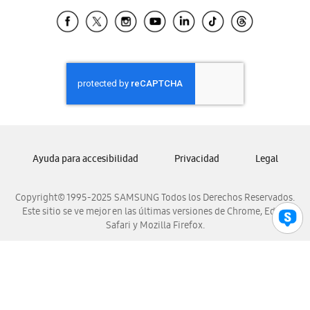
Samsung Ecuador
Samsung El Salvador
Samsung Guatemala
Samsung Honduras
Samsung Nicaragua
Samsung Panamá
Samsung República Dominicana
Samsung Venezuela
Ayuda para accesibilidad
Privacidad
Legal
Copyright© 1995-2025 SAMSUNG Todos los Derechos Reservados.
Este sitio se ve mejor en las últimas versiones de Chrome, Edge,
Safari y Mozilla Firefox.