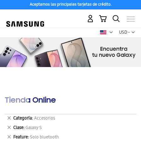
Aceptamos las principales tarjetas de crédito.
Mi carrito
Mon
USD -
dólar
estadounid
Tienda Online
Eliminar
Categoría
Accesorios
este
Eliminar
Clase
Galaxy S
artículo
este
Eliminar
Feature
Solo bluetooth
artículo