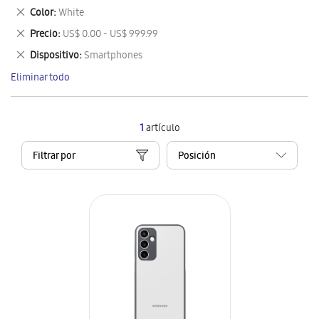
este
Eliminar
Color
White
artículo
este
Eliminar
Precio
US$ 0.00 - US$ 999.99
artículo
este
Eliminar
Dispositivo
Smartphones
artículo
este
Eliminar todo
artículo
1
artículo
Filtrar por