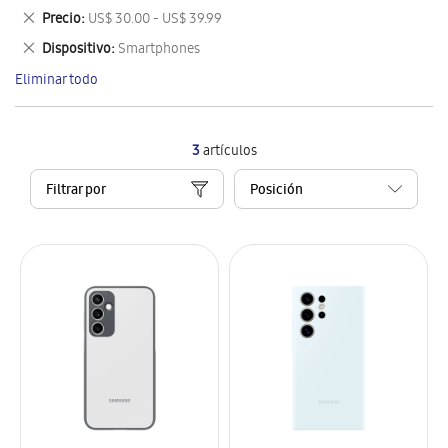
este
Eliminar
Precio
US$ 30.00 - US$ 39.99
artículo
este
Eliminar
Dispositivo
Smartphones
artículo
este
Eliminar todo
artículo
3
artículos
Filtrar por