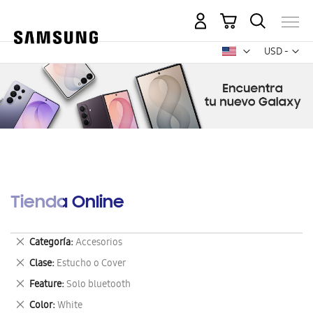
Mi carrito
Mon
USD -
dólar
estadounid
Tienda Online
Eliminar
Categoría
Accesorios
este
Eliminar
Clase
Estucho o Cover
artículo
este
Eliminar
Feature
Solo bluetooth
artículo
este
Eliminar
Color
White
artículo