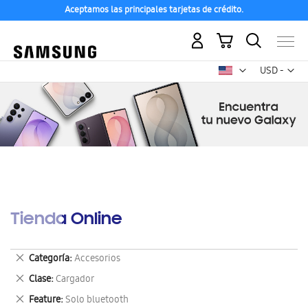
Aceptamos las principales tarjetas de crédito.
Mi carrito
Mon
USD -
dólar
estadounid
Tienda Online
Eliminar
Categoría
Accesorios
este
Eliminar
Clase
Cargador
artículo
este
Eliminar
Feature
Solo bluetooth
artículo