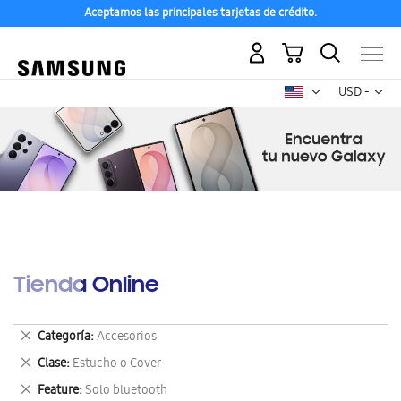
Aceptamos las principales tarjetas de crédito.
Mi carrito
Mon
USD -
dólar
estadounid
Tienda Online
Eliminar
Categoría
Accesorios
este
Eliminar
Clase
Estucho o Cover
artículo
este
Eliminar
Feature
Solo bluetooth
artículo