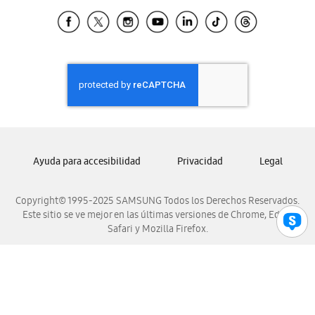
Samsung Ecuador
Samsung El Salvador
Samsung Guatemala
Samsung Honduras
Samsung Nicaragua
Samsung Panamá
Samsung República Dominicana
Samsung Venezuela
Ayuda para accesibilidad
Privacidad
Legal
Copyright© 1995-2025 SAMSUNG Todos los Derechos Reservados.
Este sitio se ve mejor en las últimas versiones de Chrome, Edge,
Safari y Mozilla Firefox.