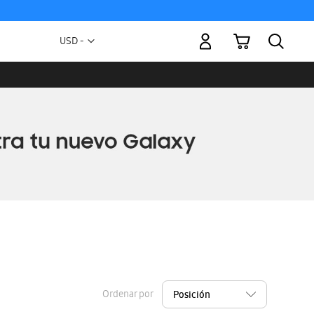
Mi carrito
Moneda
USD -
dólar
estadounidense
Ordenar por