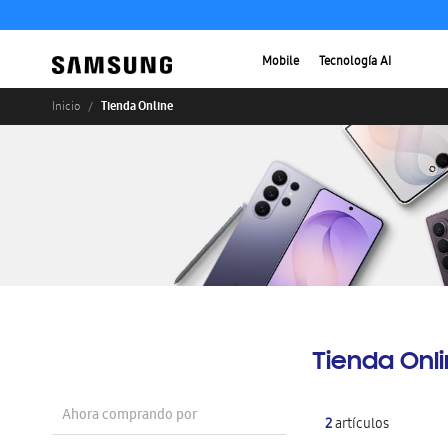
Mobile
Tecnología AI
Tienda Online
Inicio
Tienda Onl
Ahora comprando por
2
artículos