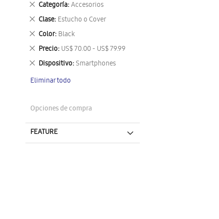
Eliminar
Categoría
Accesorios
este
Eliminar
Clase
Estucho o Cover
artículo
este
Eliminar
Color
Black
artículo
este
Eliminar
Precio
US$ 70.00 - US$ 79.99
artículo
este
Eliminar
Dispositivo
Smartphones
artículo
este
Eliminar todo
artículo
Opciones de compra
FEATURE