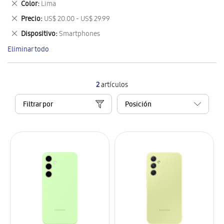
Eliminar
Color
Lima
artículo
este
Eliminar
Precio
US$ 20.00 - US$ 29.99
artículo
este
Eliminar
Dispositivo
Smartphones
artículo
este
Eliminar todo
artículo
2
artículos
Filtrar por