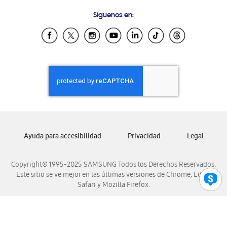
Preguntas Frecuentes
Samsung Costa Rica
Síguenos en:
Samsung Ecuador
Samsung El Salvador
Samsung Guatemala
Samsung Honduras
Samsung Nicaragua
Samsung Panamá
Samsung República Dominicana
Samsung Venezuela
Ayuda para accesibilidad
Privacidad
Legal
Copyright© 1995-2025 SAMSUNG Todos los Derechos Reservados.
Este sitio se ve mejor en las últimas versiones de Chrome, Edge,
Safari y Mozilla Firefox.