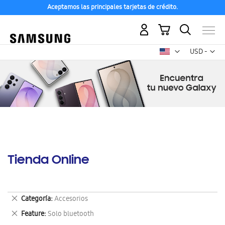
Aceptamos las principales tarjetas de crédito.
Mi carrito
Mon
USD -
dólar
estadounid
Tienda Online
Eliminar
Categoría
Accesorios
este
Eliminar
Feature
Solo bluetooth
artículo
este