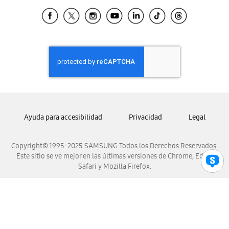
Samsung Ecuador
Samsung El Salvador
Samsung Guatemala
Samsung Honduras
Samsung Nicaragua
Samsung Panamá
Samsung República Dominicana
Samsung Venezuela
Ayuda para accesibilidad
Privacidad
Legal
Copyright© 1995-2025 SAMSUNG Todos los Derechos Reservados.
Este sitio se ve mejor en las últimas versiones de Chrome, Edge,
Safari y Mozilla Firefox.