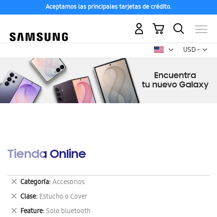
Aceptamos las principales tarjetas de crédito.
Mi carrito
Mon
USD -
dólar
estadounid
Tienda Online
Eliminar
Categoría
Accesorios
este
Eliminar
Clase
Estucho o Cover
artículo
este
Eliminar
Feature
Solo bluetooth
artículo