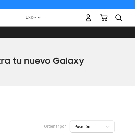
Mi carrito
Moneda
USD -
dólar
estadounidense
Ordenar por