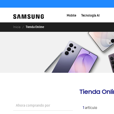
Mobile
Tecnología AI
Tienda Online
Inicio
Tienda Onl
Ahora comprando por
1
artículo