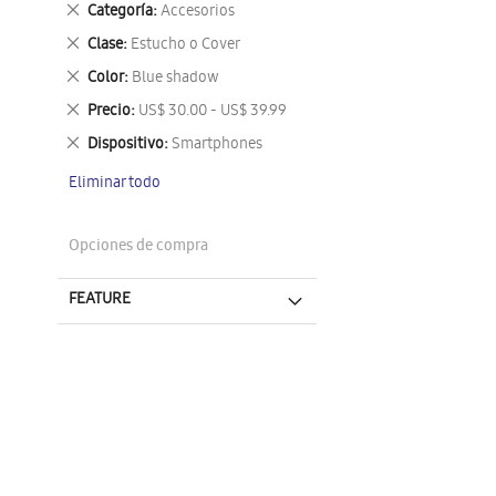
Eliminar
Categoría
Accesorios
este
Eliminar
Clase
Estucho o Cover
artículo
este
Eliminar
Color
Blue shadow
artículo
este
Eliminar
Precio
US$ 30.00 - US$ 39.99
artículo
este
Eliminar
Dispositivo
Smartphones
artículo
este
Eliminar todo
artículo
Opciones de compra
FEATURE