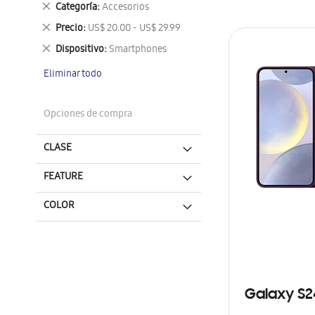
Eliminar
Categoría
Accesorios
este
Eliminar
Precio
US$ 20.00 - US$ 29.99
artículo
este
Eliminar
Dispositivo
Smartphones
artículo
este
Eliminar todo
artículo
Opciones de compra
CLASE
FEATURE
COLOR
Galaxy S2