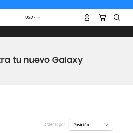
Mi carrito
Moneda
USD -
dólar
estadounidense
Ordenar por