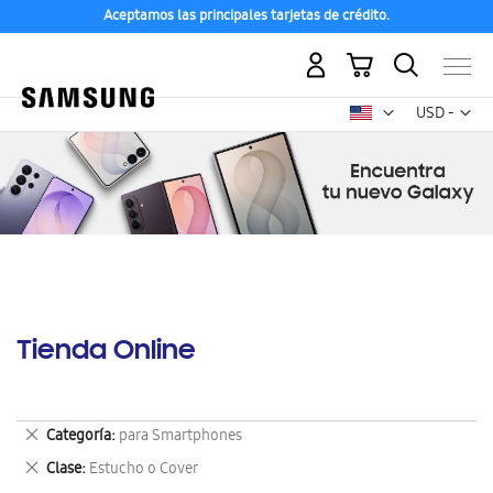
Aceptamos las principales tarjetas de crédito.
Mi carrito
Mon
USD -
dólar
estadounid
Tienda Online
Eliminar
Categoría
para Smartphones
este
Eliminar
Clase
Estucho o Cover
artículo
este