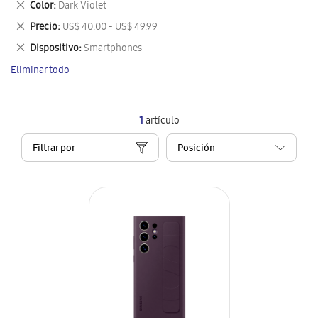
Eliminar
Color
Dark Violet
artículo
este
Eliminar
Precio
US$ 40.00 - US$ 49.99
artículo
este
Eliminar
Dispositivo
Smartphones
artículo
este
Eliminar todo
artículo
1
artículo
Filtrar por