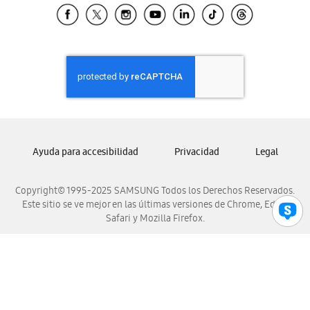
Samsung El Salvador
Samsung Guatemala
Samsung Honduras
Samsung Nicaragua
Samsung Panamá
Samsung República Dominicana
Samsung Venezuela
Ayuda para accesibilidad
Privacidad
Legal
Copyright© 1995-2025 SAMSUNG Todos los Derechos Reservados.
Este sitio se ve mejor en las últimas versiones de Chrome, Edge,
Safari y Mozilla Firefox.