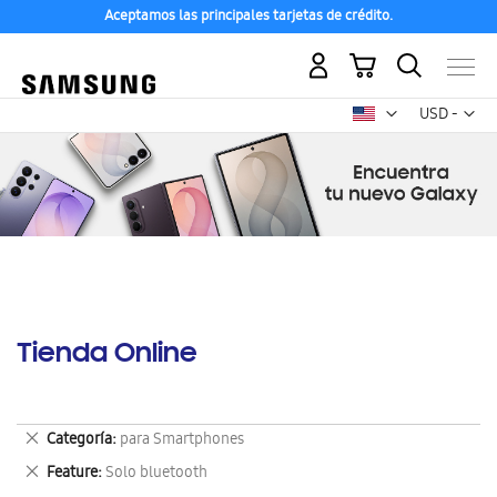
Aceptamos las principales tarjetas de crédito.
Mi carrito
Mon
USD -
dólar
estadounid
Tienda Online
Eliminar
Categoría
para Smartphones
este
Eliminar
Feature
Solo bluetooth
artículo
este