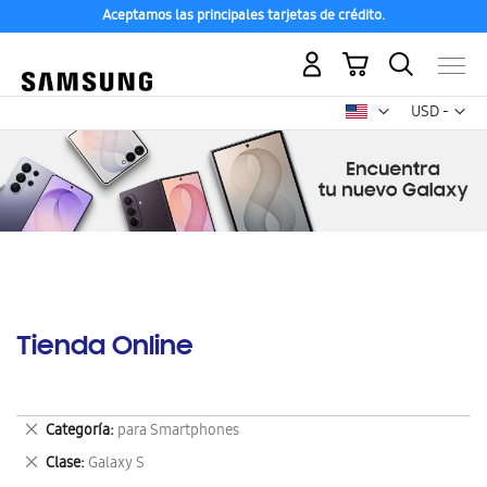
Aceptamos las principales tarjetas de crédito.
Mi carrito
Mon
USD -
dólar
estadounid
Tienda Online
Eliminar
Categoría
para Smartphones
este
Eliminar
Clase
Galaxy S
artículo
este