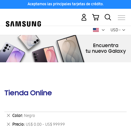
Aceptamos las principales tarjetas de crédito.
Mi carrito
Mon
USD -
dólar
estadounid
Tienda Online
Eliminar
Color
Negro
este
Eliminar
Precio
US$ 0.00 - US$ 999.99
artículo
este