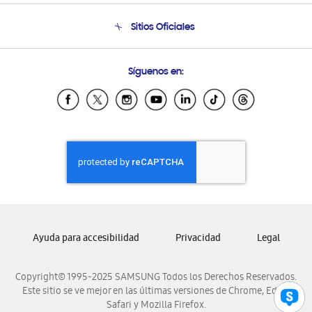
Seguimiento de tu pedido
Soporte telefónico
Sitios Oficiales
Condiciones de Compra
Soporte vía eMail
Preguntas Frecuentes
Samsung Costa Rica
Síguenos en:
Samsung Ecuador
Samsung El Salvador
Samsung Guatemala
Samsung Honduras
Samsung Nicaragua
Samsung Panamá
Samsung República Dominicana
Samsung Venezuela
Ayuda para accesibilidad
Privacidad
Legal
Copyright© 1995-2025 SAMSUNG Todos los Derechos Reservados.
Este sitio se ve mejor en las últimas versiones de Chrome, Edge,
Safari y Mozilla Firefox.