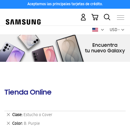
Aceptamos las principales tarjetas de crédito.
Mi carrito
Mon
USD -
dólar
estadounid
Tienda Online
Eliminar
Clase
Estucho o Cover
este
Eliminar
Color
B. Purple
artículo
este