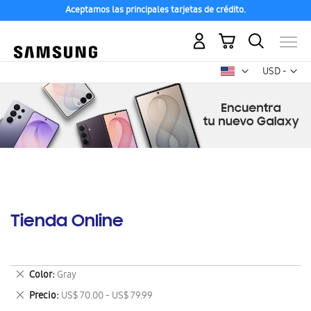
Aceptamos las principales tarjetas de crédito.
Mi carrito
Mon
USD -
dólar
estadounid
Tienda Online
Eliminar
Color
Gray
este
Eliminar
Precio
US$ 70.00 - US$ 79.99
artículo
este