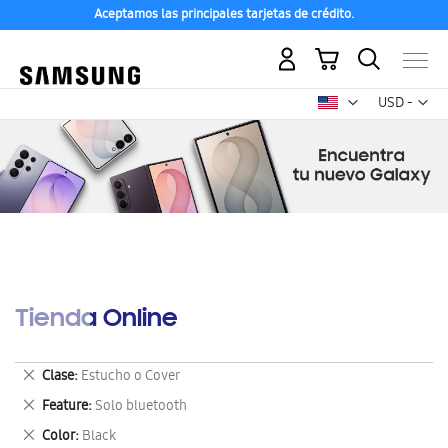
Aceptamos las principales tarjetas de crédito.
Mi carrito
Mon
USD -
dólar
estadounid
Tienda Online
Eliminar
Clase
Estucho o Cover
este
Eliminar
Feature
Solo bluetooth
artículo
este
Eliminar
Color
Black
artículo