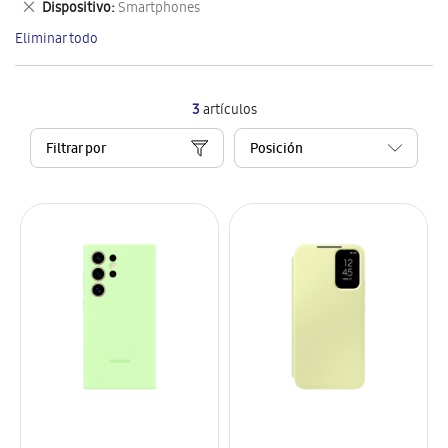
Eliminar
Dispositivo
Smartphones
artículo
este
Eliminar todo
artículo
3
artículos
Filtrar por