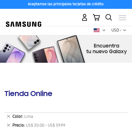
Aceptamos las principales tarjetas de crédito.
Mi carrito
Mon
USD -
dólar
estadounid
Tienda Online
Eliminar
Color
Lima
este
Eliminar
Precio
US$ 30.00 - US$ 39.99
artículo
este