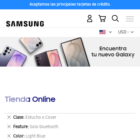
Aceptamos las principales tarjetas de crédito.
Mi carrito
Mon
USD -
dólar
estadounid
Tienda Online
Eliminar
Clase
Estucho o Cover
este
Eliminar
Feature
Solo bluetooth
artículo
este
Eliminar
Color
Light Blue
artículo