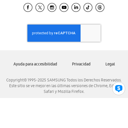
Samsung El Salvador
Samsung Guatemala
Samsung Honduras
Samsung Nicaragua
Samsung Panamá
Samsung República Dominicana
Samsung Venezuela
Ayuda para accesibilidad
Privacidad
Legal
Copyright© 1995-2025 SAMSUNG Todos los Derechos Reservados.
Este sitio se ve mejor en las últimas versiones de Chrome, Edge,
Safari y Mozilla Firefox.