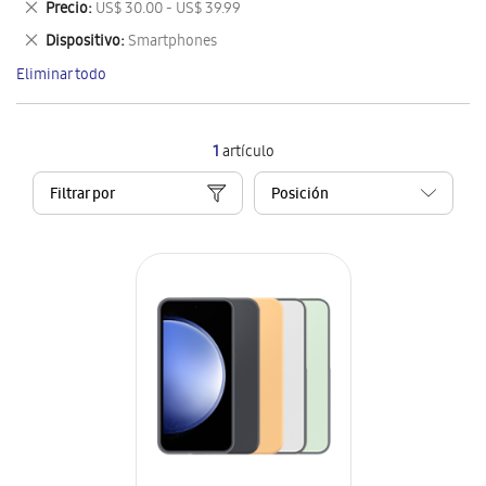
Eliminar
Precio
US$ 30.00 - US$ 39.99
artículo
este
Eliminar
Dispositivo
Smartphones
artículo
este
Eliminar todo
artículo
1
artículo
Filtrar por