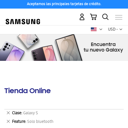
Aceptamos las principales tarjetas de crédito.
Mi carrito
Mon
USD -
dólar
estadounid
Tienda Online
Eliminar
Clase
Galaxy S
este
Eliminar
Feature
Solo bluetooth
artículo
este