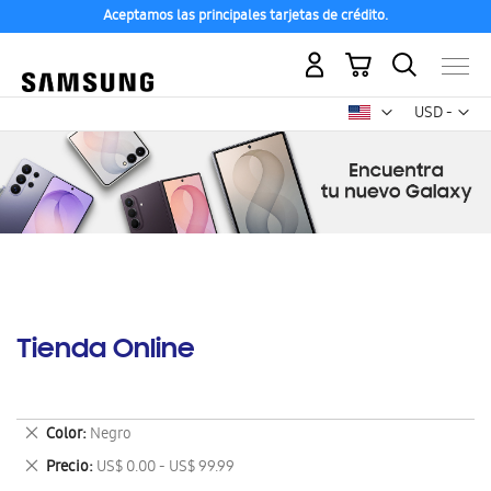
Aceptamos las principales tarjetas de crédito.
Mi carrito
Mon
USD -
dólar
estadounid
Tienda Online
Eliminar
Color
Negro
este
Eliminar
Precio
US$ 0.00 - US$ 99.99
artículo
este