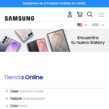
Aceptamos las principales tarjetas de crédito.
Mi carrito
Mon
USD -
dólar
estadounid
Tienda Online
Eliminar
Clase
Estucho o Cover
este
Eliminar
Feature
Solo bluetooth
artículo
este
Eliminar
Color
Mint.
artículo