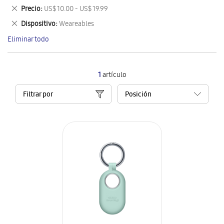
este
Eliminar
Precio
US$ 10.00 - US$ 19.99
artículo
este
Eliminar
Dispositivo
Weareables
artículo
este
Eliminar todo
artículo
1
artículo
Filtrar por