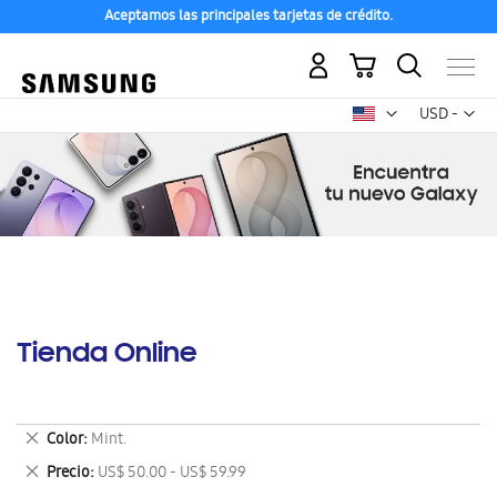
Aceptamos las principales tarjetas de crédito.
Mi carrito
Mon
USD -
dólar
estadounid
Tienda Online
Eliminar
Color
Mint.
este
Eliminar
Precio
US$ 50.00 - US$ 59.99
artículo
este