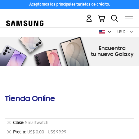
Aceptamos las principales tarjetas de crédito.
Mi carrito
Mon
USD -
dólar
estadounid
Tienda Online
Eliminar
Clase
Smartwatch
este
Eliminar
Precio
US$ 0.00 - US$ 99.99
artículo
este