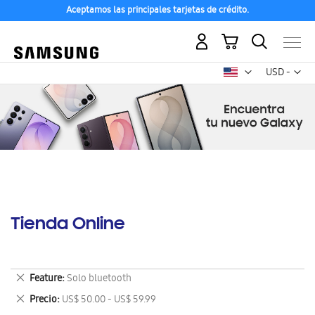
Aceptamos las principales tarjetas de crédito.
Mi carrito
Mon
USD -
dólar
estadounid
Tienda Online
Eliminar
Feature
Solo bluetooth
este
Eliminar
Precio
US$ 50.00 - US$ 59.99
artículo
este