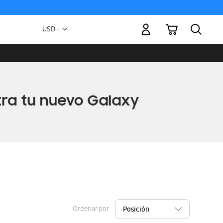
Mi carrito
Moneda
USD -
dólar
estadounidense
Ordenar por