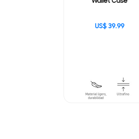
Wallet Case
US$ 39.99
SIN
STOCK