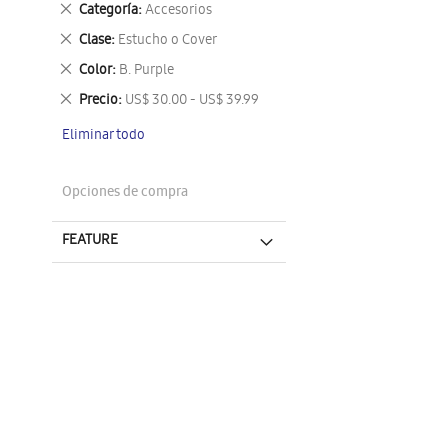
Eliminar
Categoría
Accesorios
este
Eliminar
Clase
Estucho o Cover
artículo
este
Eliminar
Color
B. Purple
artículo
este
Eliminar
Precio
US$ 30.00 - US$ 39.99
artículo
este
Eliminar todo
artículo
Opciones de compra
FEATURE