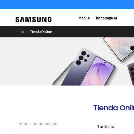
Mobile
Tecnología AI
Tienda Online
Inicio
Tienda Onl
Ahora comprando por
1
artículo