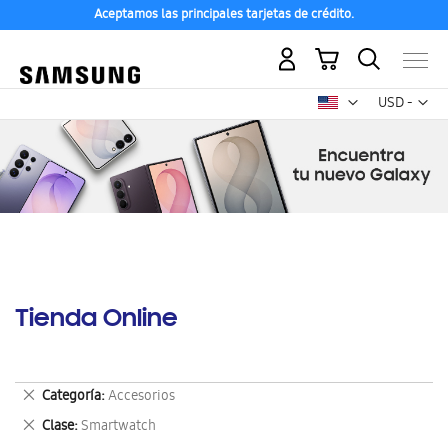
Aceptamos las principales tarjetas de crédito.
Mi carrito
Mon
USD -
dólar
estadounid
Tienda Online
Eliminar
Categoría
Accesorios
este
Eliminar
Clase
Smartwatch
artículo
este