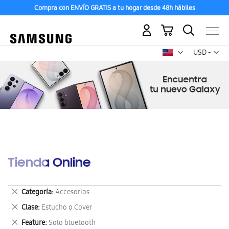
Compra con ENVÍO GRATIS a tu hogar desde 48h hábiles
Mi carrito
Mon
USD -
dólar
estadounid
Tienda Online
Eliminar
Categoría
Accesorios
este
Eliminar
Clase
Estucho o Cover
artículo
este
Eliminar
Feature
Solo bluetooth
artículo