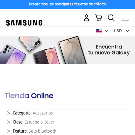
Aceptamos las principales tarjetas de crédito.
Mi carrito
Mon
USD -
dólar
estadounid
Tienda Online
Eliminar
Categoría
Accesorios
este
Eliminar
Clase
Estucho o Cover
artículo
este
Eliminar
Feature
Solo bluetooth
artículo