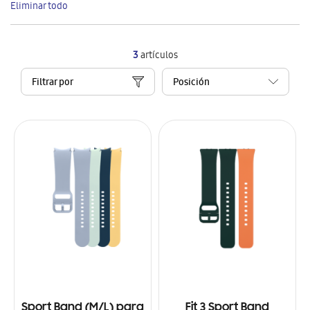
Eliminar todo
artículo
3
artículos
Filtrar por
Sport Band (M/L) para
Fit 3 Sport Band