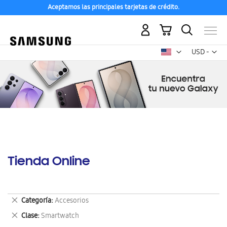
Aceptamos las principales tarjetas de crédito.
Mi carrito
Mon
USD -
dólar
estadounid
Tienda Online
Eliminar
Categoría
Accesorios
este
Eliminar
Clase
Smartwatch
artículo
este