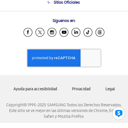
Sitios Oficiales
Condiciones de Compra
Soporte vía eMail
Preguntas Frecuentes
Samsung Costa Rica
Síguenos en:
Samsung Ecuador
Samsung El Salvador
Samsung Guatemala
Samsung Honduras
Samsung Nicaragua
Samsung Panamá
Samsung República Dominicana
Samsung Venezuela
Ayuda para accesibilidad
Privacidad
Legal
Copyright© 1995-2025 SAMSUNG Todos los Derechos Reservados.
Este sitio se ve mejor en las últimas versiones de Chrome, Edge,
Safari y Mozilla Firefox.