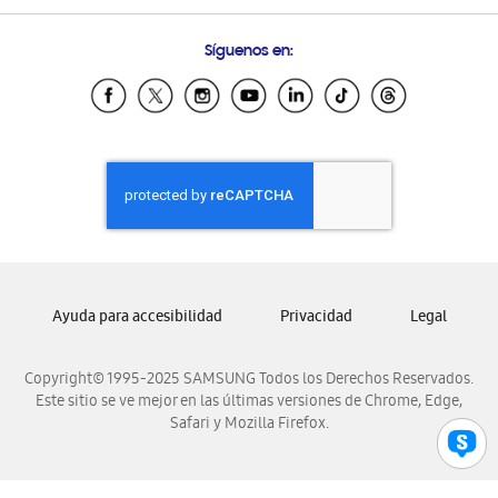
Preguntas Frecuentes
Samsung Costa Rica
Síguenos en:
Samsung Ecuador
Samsung El Salvador
Samsung Guatemala
Samsung Honduras
Samsung Nicaragua
Samsung Panamá
Samsung República Dominicana
Samsung Venezuela
Ayuda para accesibilidad
Privacidad
Legal
Copyright© 1995-2025 SAMSUNG Todos los Derechos Reservados.
Este sitio se ve mejor en las últimas versiones de Chrome, Edge,
Safari y Mozilla Firefox.