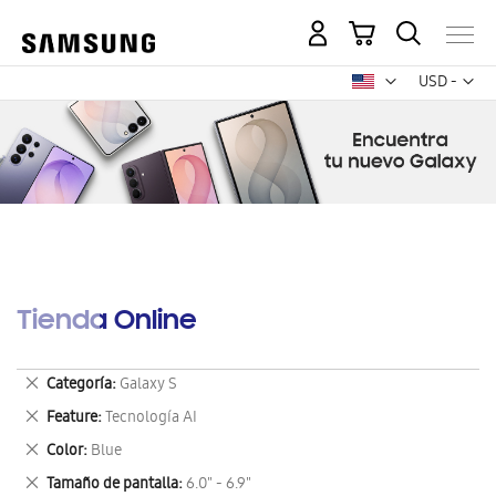
Mi carrito
Mon
USD -
dólar
estadounid
Tienda Online
Eliminar
Categoría
Galaxy S
este
Eliminar
Feature
Tecnología AI
artículo
este
Eliminar
Color
Blue
artículo
este
Eliminar
Tamaño de pantalla
6.0" - 6.9"
artículo