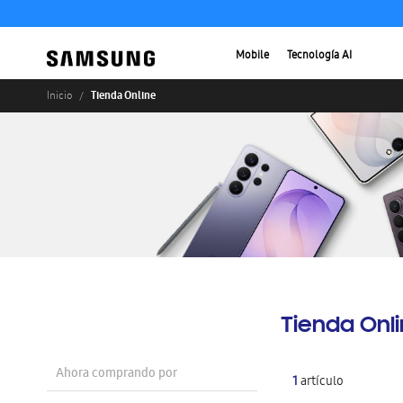
Mobile
Tecnología AI
Tienda Online
Inicio
Tienda Onl
Ahora comprando por
1
artículo