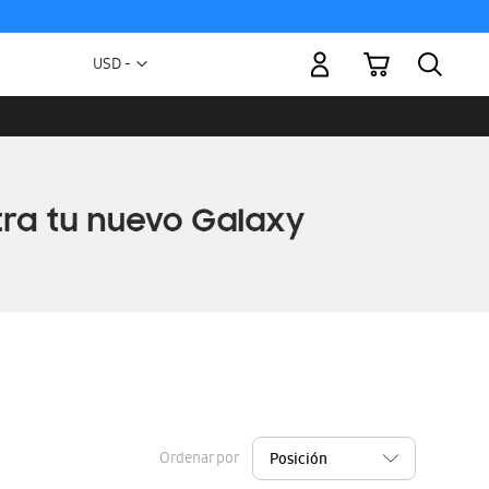
Mi carrito
Moneda
USD -
dólar
estadounidense
Ordenar por