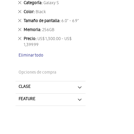
Eliminar
Categoría
Galaxy S
este
Eliminar
Color
Black
artículo
este
Eliminar
Tamaño de pantalla
6.0" - 6.9"
artículo
este
Eliminar
Memoria
256GB
artículo
este
Eliminar
Precio
US$ 1,300.00 - US$
artículo
este
1,399.99
artículo
Eliminar todo
Opciones de compra
CLASE
FEATURE