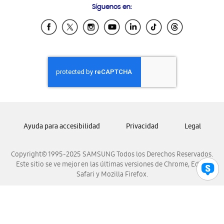
Síguenos en:
Samsung Ecuador
Samsung El Salvador
Samsung Guatemala
Samsung Honduras
Samsung Nicaragua
Samsung Panamá
Samsung República Dominicana
Samsung Venezuela
Ayuda para accesibilidad
Privacidad
Legal
Copyright© 1995-2025 SAMSUNG Todos los Derechos Reservados.
Este sitio se ve mejor en las últimas versiones de Chrome, Edge,
Safari y Mozilla Firefox.