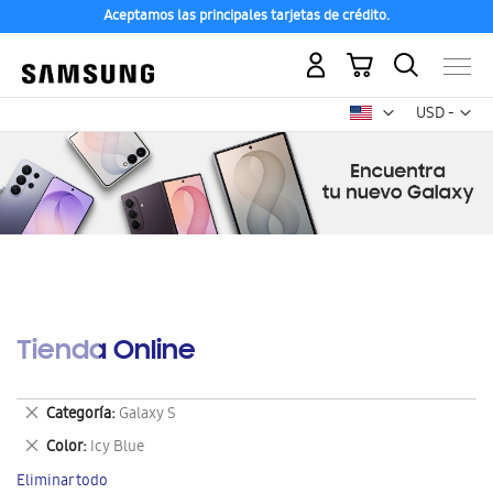
Aceptamos las principales tarjetas de crédito.
Mi carrito
Mon
USD -
dólar
estadounid
Tienda Online
Eliminar
Categoría
Galaxy S
este
Eliminar
Color
Icy Blue
artículo
este
Eliminar todo
artículo