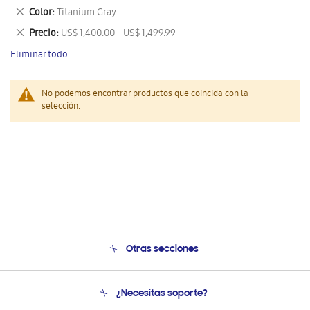
este
Eliminar
Color
Titanium Gray
artículo
este
Eliminar
Precio
US$ 1,400.00 - US$ 1,499.99
artículo
este
Eliminar todo
artículo
No podemos encontrar productos que coincida con la
selección.
Otras secciones
Conócenos
¿Necesitas soporte?
Soporte