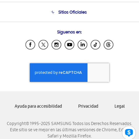
Seguimiento de tu pedido
Soporte telefónico
Sitios Oficiales
Condiciones de Compra
Soporte vía eMail
Preguntas Frecuentes
Samsung Costa Rica
Síguenos en:
Samsung Ecuador
Samsung El Salvador
Samsung Guatemala
Samsung Honduras
Samsung Nicaragua
Samsung Panamá
Samsung República Dominicana
Samsung Venezuela
Ayuda para accesibilidad
Privacidad
Legal
Copyright© 1995-2025 SAMSUNG Todos los Derechos Reservados.
Este sitio se ve mejor en las últimas versiones de Chrome, Edge,
Safari y Mozilla Firefox.