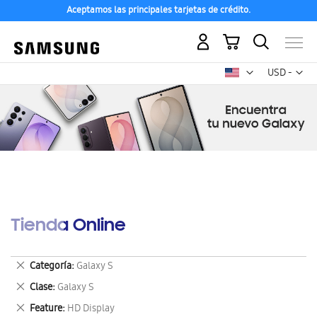
Aceptamos las principales tarjetas de crédito.
Mi carrito
Mon
USD -
dólar
estadounid
Tienda Online
Eliminar
Categoría
Galaxy S
este
Eliminar
Clase
Galaxy S
artículo
este
Eliminar
Feature
HD Display
artículo