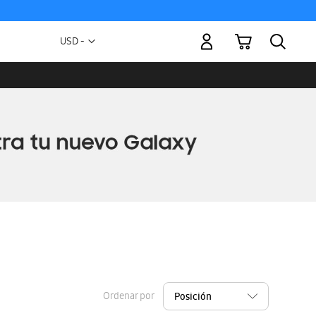
Mi carrito
Moneda
USD -
dólar
estadounidense
Ordenar por