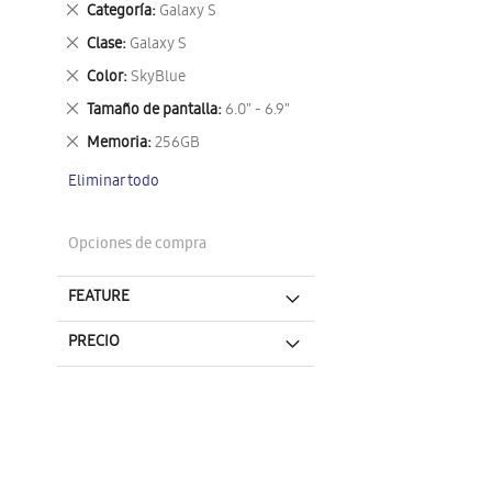
Eliminar
Categoría
Galaxy S
este
Eliminar
Clase
Galaxy S
artículo
este
Eliminar
Color
SkyBlue
artículo
este
Eliminar
Tamaño de pantalla
6.0" - 6.9"
artículo
este
Eliminar
Memoria
256GB
artículo
este
Eliminar todo
artículo
Opciones de compra
FEATURE
PRECIO