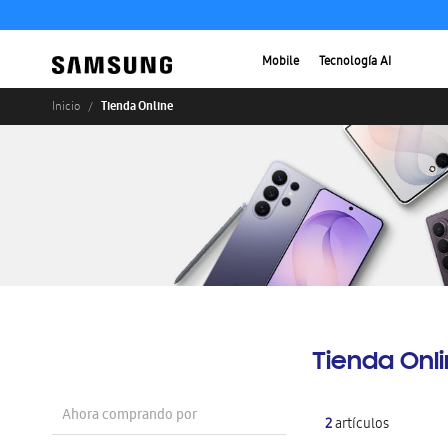
Mobile
Tecnología AI
Tienda Online
Inicio
Tienda Onl
Ahora comprando por
2
artículos