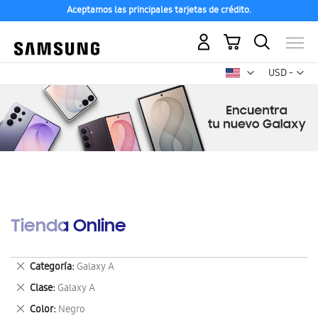
Aceptamos las principales tarjetas de crédito.
Mi carrito
Mon
USD -
dólar
estadounid
Tienda Online
Eliminar
Categoría
Galaxy A
este
Eliminar
Clase
Galaxy A
artículo
este
Eliminar
Color
Negro
artículo