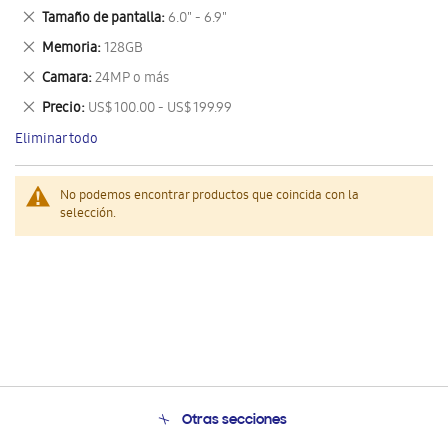
este
Eliminar
Tamaño de pantalla
6.0" - 6.9"
artículo
este
Eliminar
Memoria
128GB
artículo
este
Eliminar
Camara
24MP o más
artículo
este
Eliminar
Precio
US$ 100.00 - US$ 199.99
artículo
este
Eliminar todo
artículo
No podemos encontrar productos que coincida con la
selección.
Otras secciones