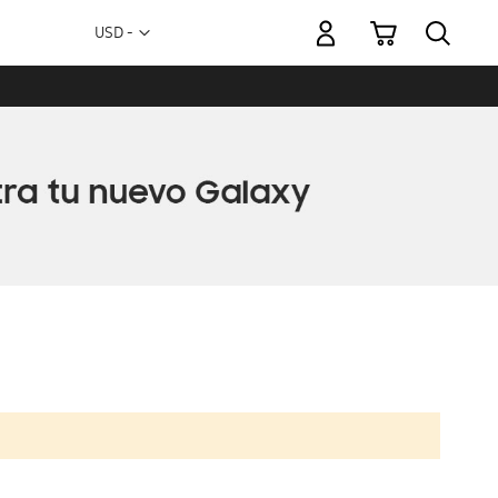
Mi carrito
Moneda
USD -
dólar
estadounidense