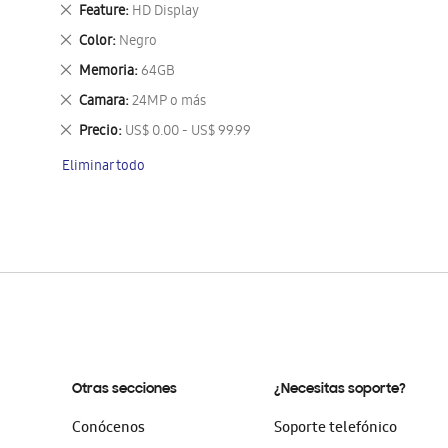
este
Eliminar
Feature
HD Display
artículo
este
Eliminar
Color
Negro
artículo
este
Eliminar
Memoria
64GB
artículo
este
Eliminar
Camara
24MP o más
artículo
este
Eliminar
Precio
US$ 0.00 - US$ 99.99
artículo
este
Eliminar todo
artículo
Otras secciones
¿Necesitas soporte?
Conócenos
Soporte telefónico