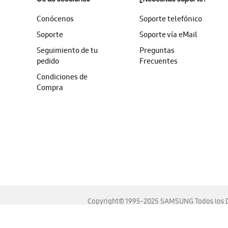
Conócenos
Soporte telefónico
Soporte
Soporte vía eMail
Seguimiento de tu
Preguntas
pedido
Frecuentes
Condiciones de
Compra
Copyright© 1995-2025 SAMSUNG Todos los D
Este sitio se ve mejor en las últimas versiones de Chrome