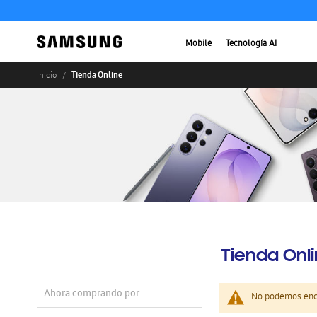
Mobile
Tecnología AI
Tienda Online
Inicio
Tienda Onl
Ahora comprando por
No podemos enco