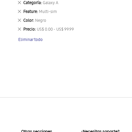
Eliminar
Categoría
Galaxy A
este
Eliminar
Feature
Multi-sim
artículo
este
Eliminar
Color
Negro
artículo
este
Eliminar
Precio
US$ 0.00 - US$ 99.99
artículo
este
Eliminar todo
artículo
Otras secciones
¿Necesitas soporte?