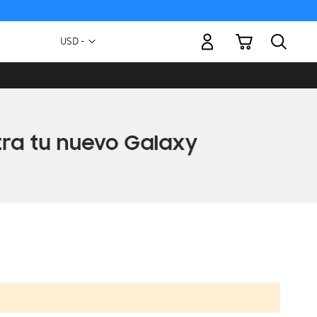
Mi carrito
Moneda
USD -
dólar
estadounidense