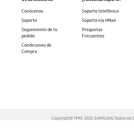
Conócenos
Soporte telefónico
Soporte
Soporte vía eMail
Seguimiento de tu
Preguntas
pedido
Frecuentes
Condiciones de
Compra
Copyright© 1995-2025 SAMSUNG Todos los D
Este sitio se ve mejor en las últimas versiones de Chrome