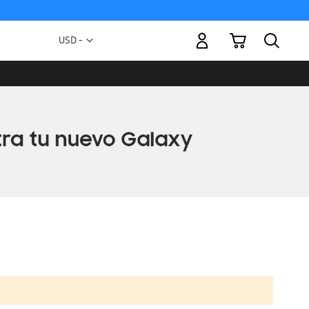
Mi carrito
Moneda
USD -
dólar
estadounidense