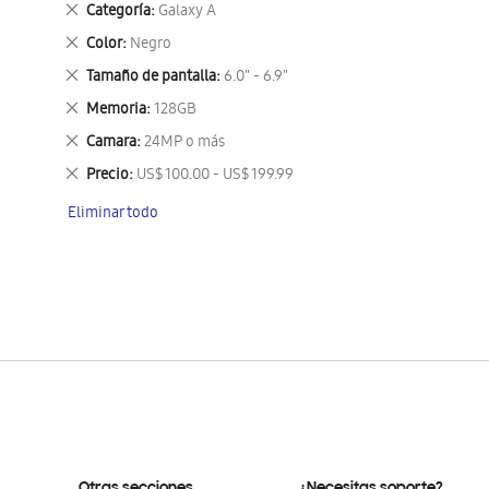
Eliminar
Categoría
Galaxy A
este
Eliminar
Color
Negro
artículo
este
Eliminar
Tamaño de pantalla
6.0" - 6.9"
artículo
este
Eliminar
Memoria
128GB
artículo
este
Eliminar
Camara
24MP o más
artículo
este
Eliminar
Precio
US$ 100.00 - US$ 199.99
artículo
este
Eliminar todo
artículo
Otras secciones
¿Necesitas soporte?