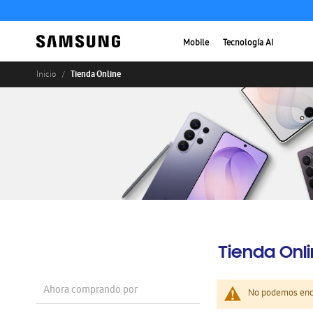
Mobile
Tecnología AI
Tienda Online
Inicio
Tienda Onl
Ahora comprando por
No podemos enco